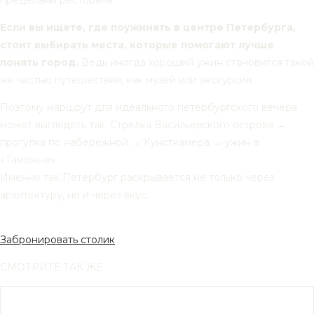
пределами ресторана.
Если вы ищете, где поужинать в центре Петербурга,
стоит выбирать места, которые помогают лучше
понять город.
Ведь иногда хороший ужин становится такой
же частью путешествия, как музей или экскурсия.
Поэтому маршрут для идеального петербургского вечера
может выглядеть так: Стрелка Васильевского острова →
прогулка по набережной → Кунсткамера → ужин в
«Таможне».
Именно так Петербург раскрывается не только через
архитектуру, но и через вкус.
Забронировать столик
СМОТРИТЕ ТАК ЖЕ