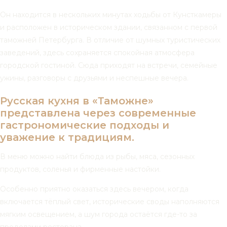
Он находится в нескольких минутах ходьбы от Кунсткамеры
и расположен в историческом здании, связанном с первой
таможней Петербурга. В отличие от шумных туристических
заведений, здесь сохраняется спокойная атмосфера
городской гостиной. Сюда приходят на встречи, семейные
ужины, разговоры с друзьями и неспешные вечера.
Русская кухня в «Таможне»
представлена через современные
гастрономические подходы и
уважение к традициям.
В меню можно найти блюда из рыбы, мяса, сезонных
продуктов, соленья и фирменные настойки.
Особенно приятно оказаться здесь вечером, когда
включается тёплый свет, исторические своды наполняются
мягким освещением, а шум города остаётся где-то за