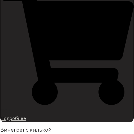
610
₽
Подробнее
Винегрет с килькой