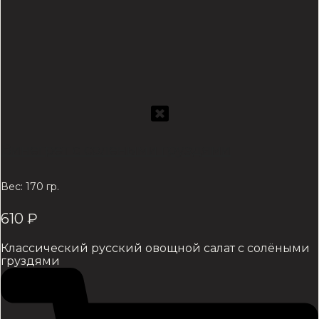
Винегрет с солеными груздями
Вес: 170 гр.
610
₽
Классический русский овощной салат с солёными
груздями