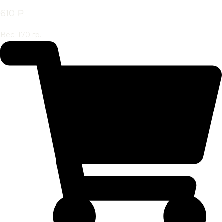
610
₽
Вес: 170 гр.