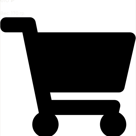
610
₽
Вес: 170 гр.