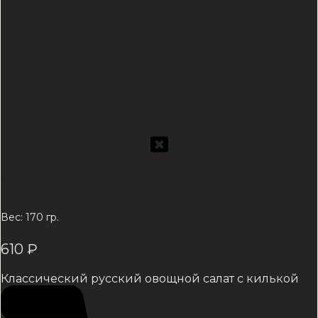
Винегрет с килькой
Вес: 170 гр.
610
₽
Классический русский овощной салат с килькой