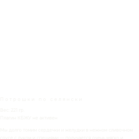
Потрошки по селянски
Вес: 221 гр.
Плагин КБЖУ не активен
Мы долго томим сердечки и желудки в нежном сливочном
соусе с луком и специями — получается очень мягко и