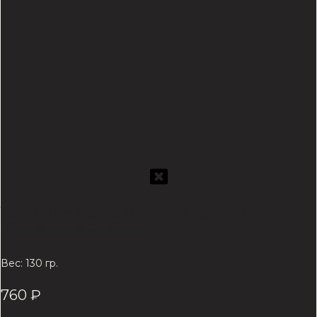
Томленые белые и лесные грибы с
припеком в сливках
Вес: 130 гр.
760
₽