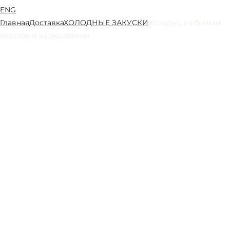
ENG
Главная
Доставка
ХОЛОДНЫЕ ЗАКУСКИ
Холодец из бычьих
хвостов и индюшатины