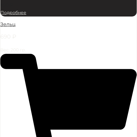
690
₽
Подробнее
Зельц
690
₽
Вес: 200 гр.