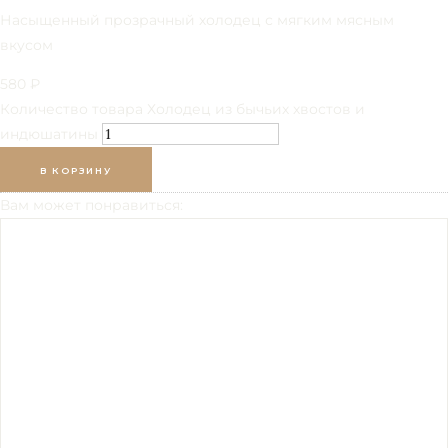
Насыщенный прозрачный холодец с мягким мясным
вкусом
580
₽
Количество товара Холодец из бычьих хвостов и
индюшатины
В КОРЗИНУ
Вам может понравиться: