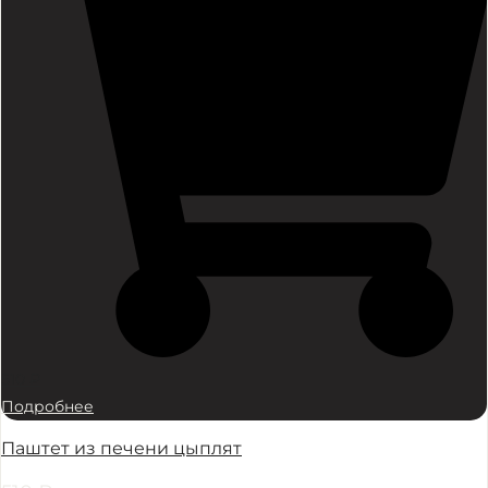
510
₽
Подробнее
Паштет из печени цыплят