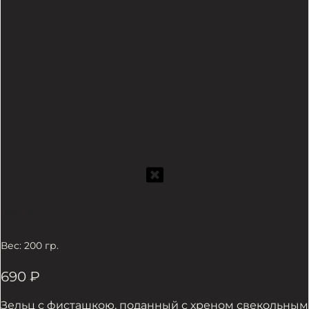
Зельц
Вес: 200 гр.
690
₽
Зельц с фисташкою, поданный с хреном свекольным