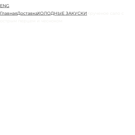
ENG
Главная
Доставка
ХОЛОДНЫЕ ЗАКУСКИ
Крученое сало с
острым перцем и чесноком