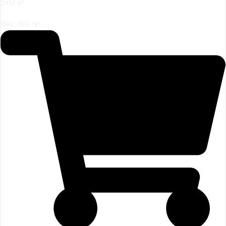
510
₽
Вес: 160 гр.