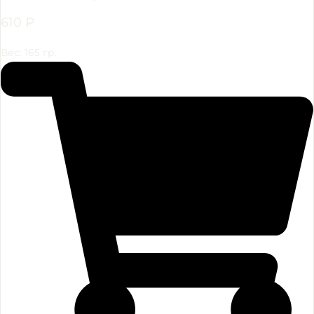
610
₽
Вес: 165 гр.