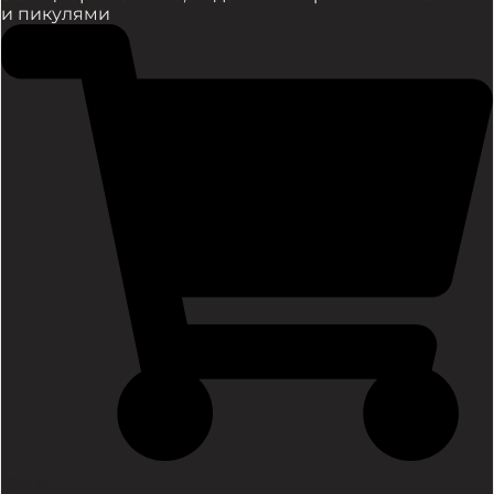
и пикулями
690
₽